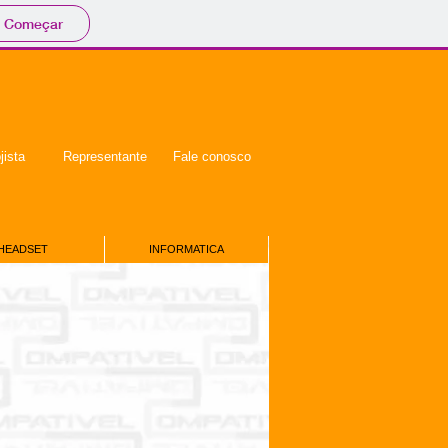
Começar
jista
Representante
Fale conosco
HEADSET
INFORMATICA