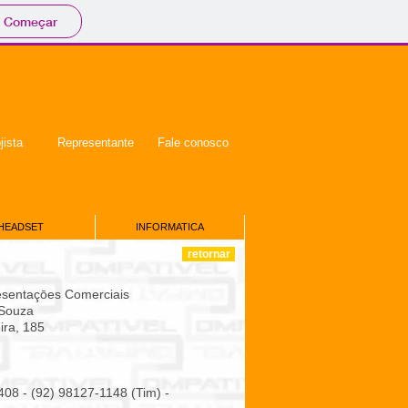
Começar
jista
Representante
Fale conosco
HEADSET
INFORMATICA
retornar
sentaçōes Comerciais
 Souza
ira, 185
408 - (92) 98127-1148 (Tim) -