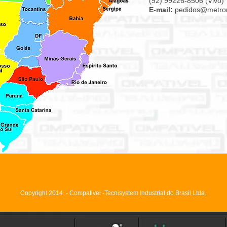
(92) 99226-8506 (Vivo)
E-mail:
pedidos@metro
Copyright 2014 - Compativel -Tecnisystem Industrial do Brasil Ltda.