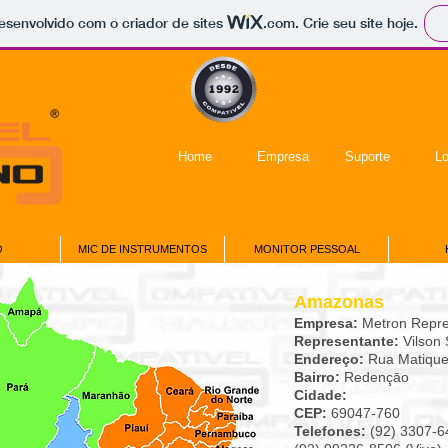
 desenvolvido com o criador de sites
.com
. Crie seu site hoje.
Home
Empresa
Suporte
Lo
O
MIC DE INSTRUMENTOS
MONITOR PESSOAL
Amazonas
Empresa:
Metron Repre
Representante:
Vilson
Endereço:
Rua Matique
Bairro:
Redençāo
Cidade:
CEP:
69047-760
Telefones:
(92) 3307-6